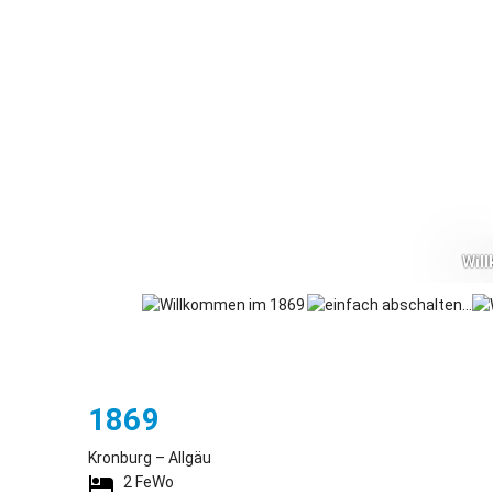
Wil
Kronburg
1869
Kronburg – Allgäu
2
FeWo