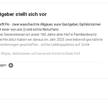
tgeber stellt sich vor
effi Flo - zwei waschechte Allgäuer, eure Gastgeber, Gipfelstürmer
 einer von uns )) und echte Naturfans.
ier Generationen ist unser 160 Jahre alter Hof in Familienbesitz.
el Herzblut haben wir daraus im Jahr 2025 zwei liebevoll gestaltete
nwohnungen geschaffen... echte Lieblingsplätze auf Zeit♥
m Allgäu. Ankommen auf unserem historischem Hof
kommen & Wohlfühlen Auf unserem 160 Jahre alten Hof mitten im
igen
arten euch seit Dezember 2025 zwei neue gemütliche
ungen. Echtes Landleben, viel Natur und liebevolle Details machen
it hier besonders.Ein Ort zum Durchatmen und einfach mal nichts
leicht genau euer Platz für eine kleine Auszeit.
 alten Bauernhaus warten zwei liebevoll neu gestaltete
nungen
"oba" und "unda". Historische Balken, sanfte moderne Akzente und
ürt man die