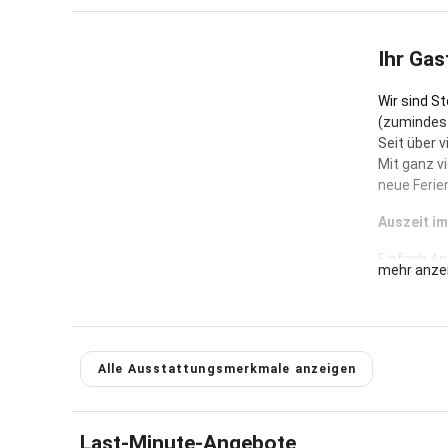
Ihr Gas
Wir sind St
(zumindest
Seit über v
Mit ganz vi
neue Ferie
Auszeit i
Einfach An
mehr anze
Allgäu erw
Ferienwohn
eure Ausze
müssen.Viel
Alle Ausstattungsmerkmale anzeigen
In unserem
Ferienwoh
auf euch: 
Last-Minute-Angebote
überall sp