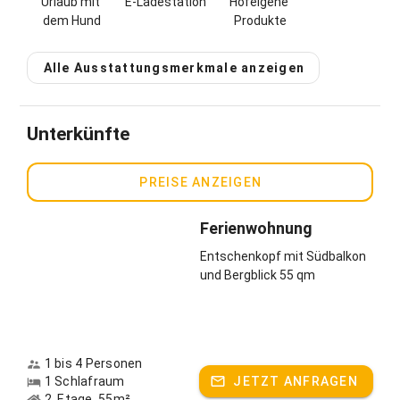
Urlaub mit 
E-Ladestation
Hofeigene 
dem Hund
Produkte
Alle Ausstattungsmerkmale anzeigen
Unterkünfte
PREISE ANZEIGEN
Ferienwohnung
Entschenkopf mit Südbalkon
und Bergblick 55 qm
1 bis 4 Personen
1 Schlafraum
JETZT ANFRAGEN
2. Etage, 55m²