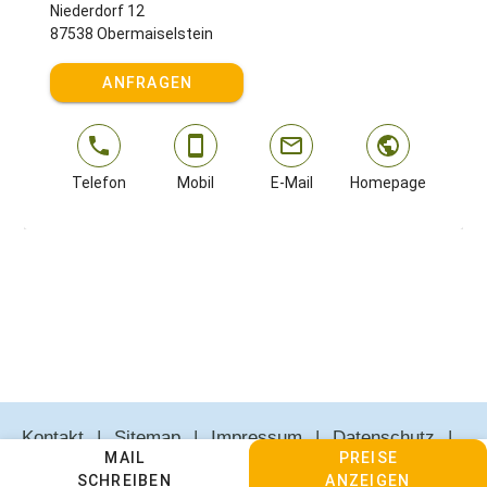
Niederdorf 12
87538 Obermaiselstein
ANFRAGEN
Telefon
Mobil
E-Mail
Homepage
Kontakt
Sitemap
Impressum
Datenschutz
MAIL
PREISE
AGBs
Cookie Einstellungen anpassen
SCHREIBEN
ANZEIGEN