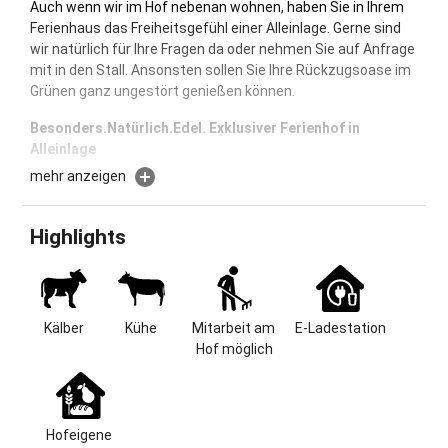
Auch wenn wir im Hof nebenan wohnen, haben Sie in Ihrem
Ferienhaus das Freiheitsgefühl einer Alleinlage. Gerne sind
wir natürlich für Ihre Fragen da oder nehmen Sie auf Anfrage
mit in den Stall. Ansonsten sollen Sie Ihre Rückzugsoase im
Grünen ganz ungestört genießen können.
Besonders.Natürlich.Edel. Exklusiver Ferienhof in
Alleinlage
mehr anzeigen
Warme, natürliche Materialien, klare Linien, großzügige
Räume, viel Licht und modernes Interieur. Im neugebauten
Haus wurde viel Wert auf Qualität gelegt. Das Leben in
Highlights
Harmonie mit der Natur steht im Mittelpunkt. Bodentiefe
Fenster, eine Veranda in direkte Nachbarschaft zu den
artgerecht gehaltenen Kühen aber auch der Genuss der auf
dem Hof produzierten Lebensmittel lassen Sie das Allgäu
Kälber
Kühe
Mitarbeit am 
E-Ladestation
spüren.
Hof möglich
Lage & Größe
Auf dem Ferienhof Fieger, den wir seit 1997 bewohnen und
als Milchviehbetrieb bewirtschaften, erwartet Sie eine
Hofeigene 