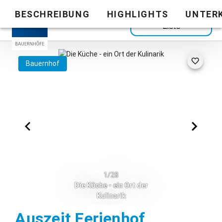
BESCHREIBUNG
HIGHLIGHTS
UNTER
Zurück zur
Liste
Bauernhof
1/28
Die Küche - ein Ort der
Kulinarik
Görisried
Auszeit Ferienhof