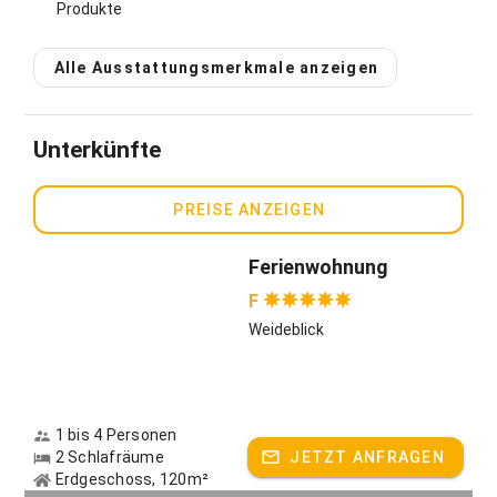
Auszeit der besonderen Art: Mit nur einer Ferienwohnung
Produkte
und ohne unmittelbare Nachbarn lässt sich der Urlaub im
Herzen des Allgäus ganz ungestört genießen! Dank der
Alle Ausstattungsmerkmale anzeigen
ökologischen Bauweise unter Einsatz von ausgewählten
Naturmaterialien wie Lehm, Natursteinplatten und Holz aus
dem eigenen Waldstück, entstand ein besonders
nachhaltiges Raumklima in der neu gebauten
Unterkünfte
Ferienwohnung für vier Personen im KFW 50 Haus: Neben
einem gemütlichen Kachelofen mit Feuerholz wurde der
PREISE ANZEIGEN
geräumige Wohn- und Essbereich mit einer großen
Glasfront mit freiem Blick auf Weide und Alpen
ausgestattet. Unser freistehender Bauernhof der sich als
Ferienwohnung
Teil des Dorfes Görisried etwa einen guten Kilometer
F
außerhalb des Ortskerns befindet, ist mit Wiesen und
Wäldern umrahmt von der puren Natur. Hier im
Weideblick
schwäbischen Landkreis Ostallgäu ist die Welt noch in
Ordnung. Erleben Sie das Gefühl von Unbeschwertheit,
Freiheit und endloser Weite und lassen Sie sich vom
Ausblick auf die Bergkette im Süden verzaubern: Ganz
1 bis 4 Personen
rechts grüßt der Grünten, auch „Wächter des Allgäus“
2 Schlafräume
JETZT ANFRAGEN
genannt, von links begrenzt der Tegelberg am Forggensee
Erdgeschoss, 120m²
das Panorama der sich majestätisch aneinander reihenden