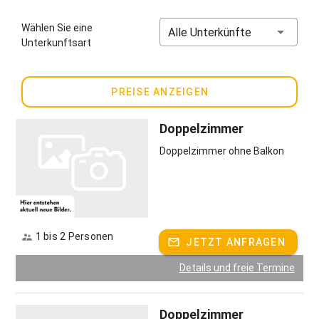
Preise für Kurzzeitaufenthalte unter 4 Nächte:
Wählen Sie eine
Alle Unterkünfte
Übernachtung mit Früstück
Unterkunftsart
Im Doppelzimmer, Du/WC, Balkon 40,00€
Im Doppelzimmer, Du/WC, ohne Balkon 40,00 €
Im Einzelzimmer, Du/WC, mit Balkon 40,00 €
PREISE ANZEIGEN
Gastgeber spricht:
Deutsch
Doppelzimmer
Doppelzimmer ohne Balkon
1 bis 2 Personen
JETZT ANFRAGEN
Details und freie Termine
Doppelzimmer