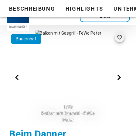
BESCHREIBUNG
HIGHLIGHTS
UNTER
Zurück zur
Liste
Bauernhof
1/29
Balkon mit Gasgrill - FeWo
Peter
Riedering
Beim Danner