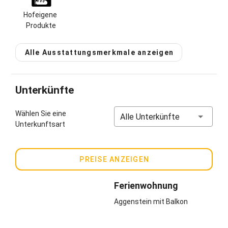
einer nachhaltigen und ökologischen Wirtschaftsweise. Mit
eurem Einkauf unterstützt ihr regionale
Hofeigene 
Wertschöpfungsketten und bäuerliche Landwirtschaft.
Produkte
Gastgeber spricht:
Deutsch, Englisch
Alle Ausstattungsmerkmale anzeigen
Unterkünfte
Wählen Sie eine
Alle Unterkünfte
Unterkunftsart
PREISE ANZEIGEN
Ferienwohnung
Aggenstein mit Balkon