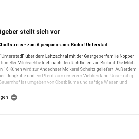
tgeber stellt sich vor
Stadtstress - zum Alpenpanorama: Biohof Unterstadl
f Unterstadl" über dem Leitzachtal mit der Gastgeberfamilie Nopper
ditioneller Milchviehbetrieb nach den Richtlinien von Bioland. Die Milch
n 16 Kühen wird zur Andechser Molkerei Scheitz geliefert. Außerdem
ber, Jungkühe und ein Pferd zum unserem Viehbestand. Unser ruhig
 Bauernhof ist umgeben von Obstbäume und saftige Wiesen und
igen
sgebauten Dachgeschoss befinden sich unsere gemütlichen und
len Ferienwohnungen. Beim Ausbau wurden überwiegend der
e unseres Bio-Bauernhofes entsprechend natürliche und ökologische
n verwendet. So sorgen z.B. Lehmputzwände im Wohnbereich und der
ahre alte ursprüngliche Holzboden für angenehme Atmorphäre. Die
chlaf- und Wohnbereich wurden aus charakteristischem Altholz und