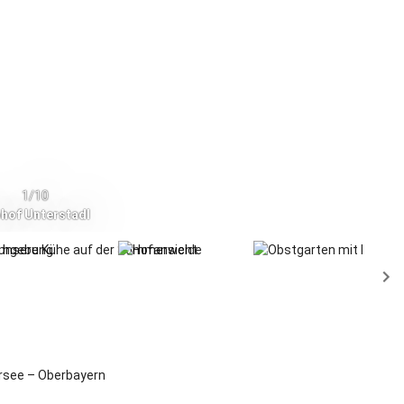
1/10
hof Unterstadl
au-Wörnsmühl
rsee – Oberbayern