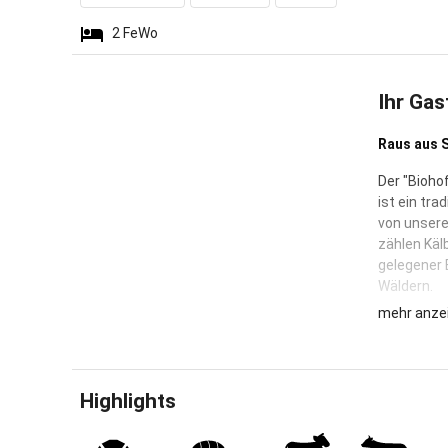
2
FeWo
Ihr Gas
Raus aus 
Der "Bioho
ist ein tra
von unsere
zählen Käl
gelegener
Wäldern.
mehr anze
Im neu au
komfortab
Philosophi
Materialie
Highlights
über 100-J
Möbel im S