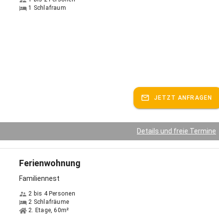
1 Schlafraum
JETZT ANFRAGEN
Details und freie Termine
Ferienwohnung
Familiennest
2 bis 4 Personen
2 Schlafräume
2. Etage, 60m²