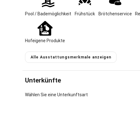
Ein Paradie
den Tag mi
Pool / Bademöglichkeit
Frühstück
Brötchenservice
Re
Alltagsstr
Möglichkei
Ponyreiten,
,Betreuung
Hofeigene Produkte
Nachhaltig
Mit dem Ba
Alle Ausstattungsmerkmale anzeigen
lockt alle
runden de
und Klein 
Skigebiete
Unterkünfte
Ausflüge i
der Gästez
Wählen Sie eine Unterkunftsart
2FeWo ab €
2 DZ, 2 MB
Pauschala
Gastgeber 