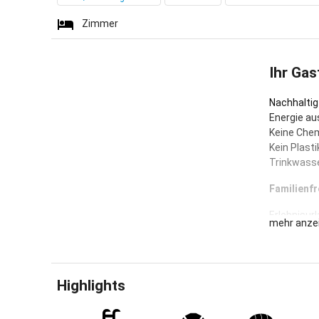
Zimmer
Ihr Gas
Nachhaltig
Energie au
Keine Chem
Kein Plastik
Trinkwasse
Familienf
Erlebnisurl
mehr anze
Kinder. Spi
für kleine
Eltern zur 
Pizza aus 
Highlights
Grünlandbe
Herzen des