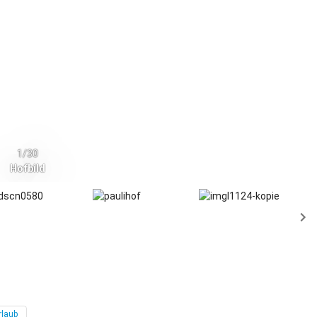
1/30
Hofbild
rlaub