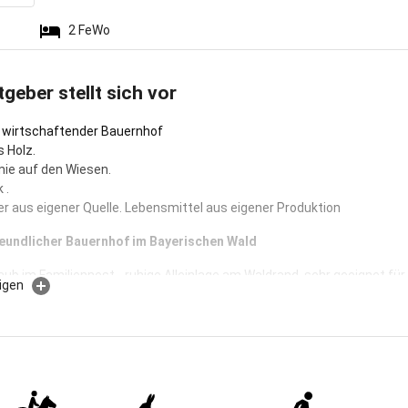
2
FeWo
tgeber stellt sich vor
 wirtschaftender Bauernhof
s Holz.
ie auf den Wiesen.
 .
r aus eigener Quelle. Lebensmittel aus eigener Produktion
reundlicher Bauernhof im Bayerischen Wald
aub im Familiennest - ruhige Alleinlage am Waldrand, sehr geeignet für
igen
elplatz und viele Tretfahrzeuge für Kinder Ponyreiten ist das Höchste
 Mädels , Riesentrampolin, Baumhaus bauen im Wald, Liegewiese für
Erholung. Auch Aktivurlaub mit Mithilfe am Hof. Gesellige Abende bei
dem Steinbackofen ,Lagerfeuer, Grillhaus zum Grillen, Kickerkasten
trieb - Kindererlebnisbauernhof. Inmitten unberührter Natur im
 Bayerischen Waldes in Alleinlage finden Sie das Familiennest Pauli.