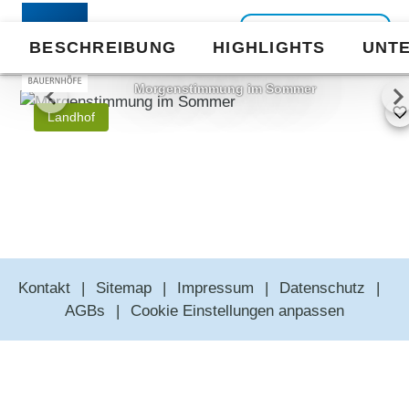
Zurück zur
BESCHREIBUNG
HIGHLIGHTS
UNT
Liste
1/30
Morgenstimmung im Sommer
Landhof
Kontakt
Sitemap
Impressum
Datenschutz
AGBs
Cookie Einstellungen anpassen