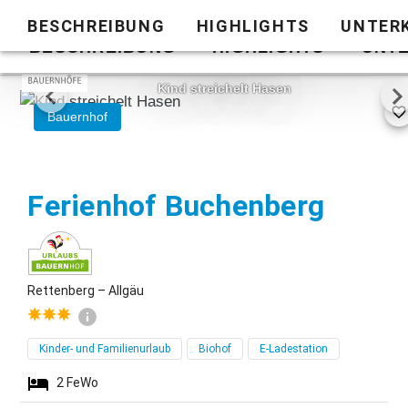
BESCHREIBUNG
HIGHLIGHTS
UNTER
Zurück zur
BESCHREIBUNG
HIGHLIGHTS
UNT
Liste
1/26
Kind streichelt Hasen
Bauernhof
Rette
Ferienhof Buchenberg
Rettenberg – Allgäu
Kinder- und Familienurlaub
Biohof
E-Ladestation
2
FeWo