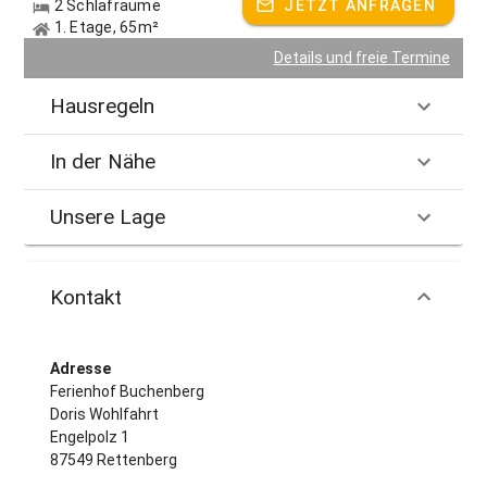
2 Schlafräume
JETZT ANFRAGEN
günstiger Skikurs möglich,
1. Etage, 65m²
kostenloser Rodelverleih
Details und freie Termine
zentraler Ausgangspunkt für attraktive Touristenziele
Hausregeln
Preis auf Anfrage, abhängig von Saisonzeiten und
Personenzahl
In der Nähe
Hausprospekt!
Unsere Lage
Gastgeber spricht:
Englisch
Kontakt
Adresse
Ferienhof Buchenberg
Doris Wohlfahrt
Engelpolz 1
87549 Rettenberg