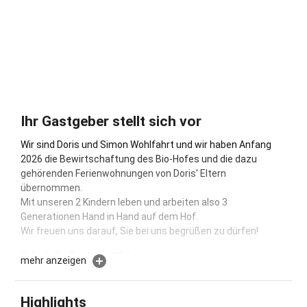
Ihr Gastgeber stellt sich vor
Wir sind Doris und Simon Wohlfahrt und wir haben Anfang
2026 die Bewirtschaftung des Bio-Hofes und die dazu
gehörenden Ferienwohnungen von Doris' Eltern
übernommen.
Mit unseren 2 Kindern leben und arbeiten also 3
Generationen Hand in Hand auf dem Hof.
Wir freuen uns darauf, Sie bei uns begrüßen zu dürfen!
Urlaub für Groß und Klein
mehr anzeigen
Bioland Bauernhof - herzliche, kinderfreundl. Atmosphäre -
viele Tiere - großer, vielseitiger Spielplatz und Spielraum -
Highlights