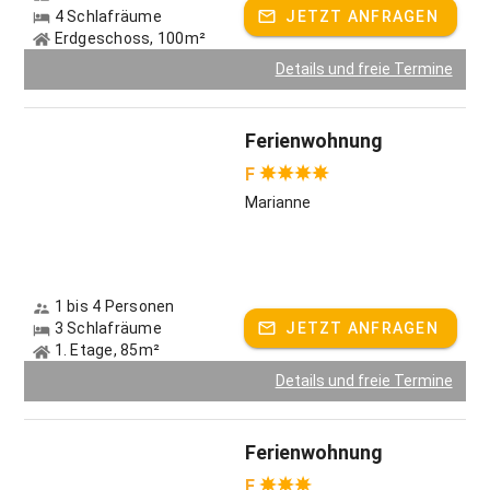
4 Schlafräume
JETZT ANFRAGEN
Die vielen Sitzgelegenheiten rund um unseren Bauernhof - z.
Erdgeschoss, 100m²
B. unterm Nussbaum - laden zur Gemütlichkeit und
Details und freie Termine
Entspannung ein - genießen Sie auch den traumhaften
Fernblick, die tollen Sonnenuntergänge oder nachts den
Sternenhimmel.
Ferienwohnung
Sie können direkt über Wiesen und Weiden wandern oder
F
sofort die frische Waldluft genießen. Der
Marianne
Streuobsterlebnisgarten mit vielen Schautafeln ist nur 300
m von uns entfernt.
Der Feng-Shui-Kurpark im Ort - ca. 1300 m entfernt - lädt
zum Runterschalten und Erholen ein - dort können Sie mit
Ihren Kindern auch den See zum Baden und Plantschen
1 bis 4 Personen
nutzen.
3 Schlafräume
JETZT ANFRAGEN
1. Etage, 85m²
Gastgeber spricht:
Deutsch, Englisch
Details und freie Termine
Ferienwohnung
F