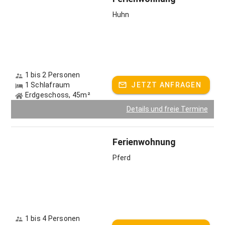
Gerne lassen wir Ihnen auch unser Hausprospekt
zukommen!
Huhn
Ihr
Ferienhof Geyer
Gastgeber spricht:
Deutsch, Englisch
1 bis 2 Personen
1 Schlafraum
JETZT ANFRAGEN
Erdgeschoss, 45m²
Details und freie Termine
Ferienwohnung
Pferd
1 bis 4 Personen