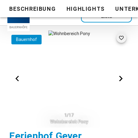
BESCHREIBUNG
HIGHLIGHTS
UNTER
Zurück zur
Liste
Bauernhof
1/17
Wohnbereich Pony
Stadtsteina
Ferienhof Geyer