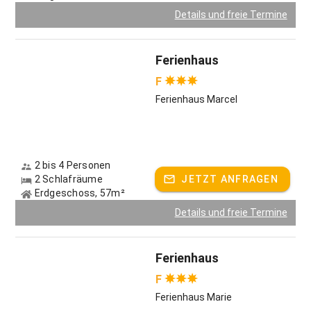
480 Rindern erleben Sie, wie ein moderner
Details und freie Termine
Rindermastbetrieb arbeitet und welche Vorteile das für Tier
und Mensch hat. Gerne zeigen wir Ihnen auch unseren
umfangreichen Maschinenpark, der zur Bewirtschaftung
Ferienhaus
von 400 Hektar Ackerland erforderlich ist. Denn auch wenn
F
eine Maschine unsere Tiere füttert, bauen wir das Futter für
sie immer noch zum großen Teil selbst an! Die Größe
Ferienhaus Marcel
unseres Hofes ist aber nicht das Einzige, was viele Gäste
beeindruckt. Auf Gut Ummersberg begeistern wir Sie
außerdem mit:
2 bis 4 Personen
Ziegen und Kaninchen, die in einem kleinen Gehege direkt
2 Schlafräume
JETZT ANFRAGEN
neben den Ferienhäusern wohnen und natürlich umsorgt
Erdgeschoss, 57m²
werden wollen
Details und freie Termine
Hund Sammy, der so lieb ist, dass Sie ihn gerne zum
Spaziergang ausführen dürfen
Ferienhaus
Katzen, die scheu, aber sehr geschickte Mäusejäger sind
F
großes Spielzimmer u.a. mit Tischtennisplatte & Kicker
Ferienhaus Marie