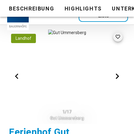
BESCHREIBUNG
HIGHLIGHTS
UNTER
Zurück zur
Liste
Landhof
1/17
Gut Ummersberg
Ferienhof Gut