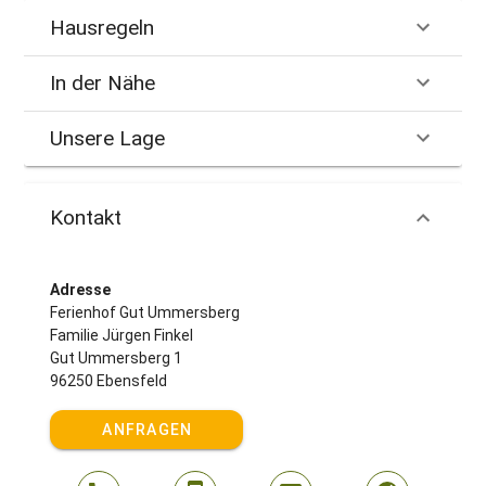
Empfehlenswert sind außerdem:
Hausregeln
Naturbad in Ebensfeld & Warmwasserbad in Zapfendorf
In der Nähe
Alpaka-Wanderungen rund um Bodelstadt
Unsere Lage
Wildpark Schloss Tambach
Indoor-Spielplatz Bambini in Bamberg
Kontakt
Deutsches Korbmuseum Michelau
Therme Obermain in Bad Staffelstein
Adresse
Sehenswert sind auch die Städte Coburg, Bamberg,
Ferienhof Gut Ummersberg
Kulmbach und Kronach, die von unserem Ferienhof nur 20
Familie Jürgen Finkel
bis 40 Minuten entfernt liegen!
Gut Ummersberg 1
96250 Ebensfeld
Freizeittipps: Unsere Top 3 rund um den Ferienhof Gut
Ummersberg
ANFRAGEN
Für Familien: Wildkatzenpfad im Banzer Forst
Für Radfahrer: Auf dem Maintal-Leinleiter-Radweg nach