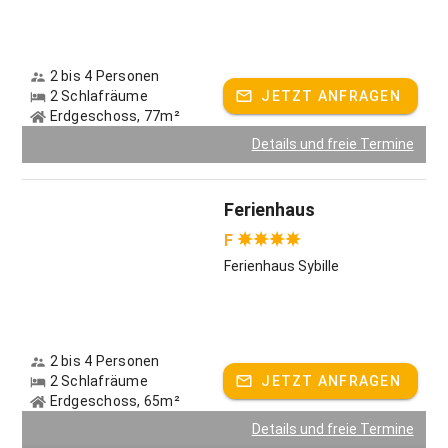
Riesentrampolin, Rutsche & Schaukel
Traktorfahrten
2 bis 4 Personen
Lagefeuerstelle und Grillplatz
2 Schlafräume
JETZT ANFRAGEN
große Wiese zum Entspannen und Spielen
Erdgeschoss, 77m²
Details und freie Termine
Highlights in der Umgebung
Der Ferienhof Gut Ummersberg liegt am Tor zum
Ferienhaus
Gottesgarten: eine Region, die bekannt ist für ihre
Kulturschätze (Kloster Banz, Vierzehnheiligen) und
F
landschaftliche Schönheit. Hier können Sie rund um den
Ferienhaus Sybille
Staffelberg auf den Spuren der Kelten wandern, mit dem
Rad die reizvolle Auenlandschaft zwischen Bad Staffelstein
und Bamberg entdecken oder im Kanu den Main
entlangpaddeln. Wer sich für Burganlagen interessiert,
besucht die Ruine Rotenhan bei Ebern, die zu Bayerns 100
2 bis 4 Personen
schönsten Geotopen zählt. Abenteurer begeben sich in die
2 Schlafräume
JETZT ANFRAGEN
dunkle Tiefe der Lichtenfelser Unterwelt oder schwingen
Erdgeschoss, 65m²
sich durch die Höhen im Waldklettergarten Banz – mit dem
Details und freie Termine
Auto erreichen Sie diese Ausflugsziele in 10 bis 20 Minuten.