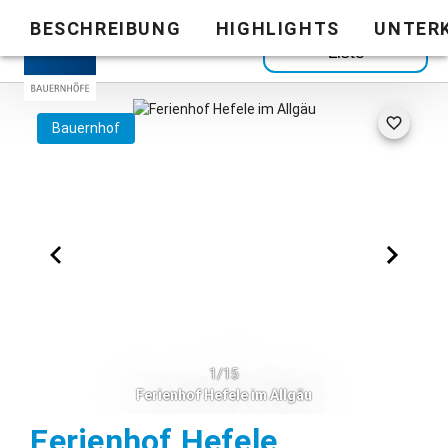
BESCHREIBUNG
HIGHLIGHTS
UNTER
Zurück zur
Liste
Bauernhof
1/15
Ferienhof Hefele im Allgäu
Hopferau
Ferienhof Hefele