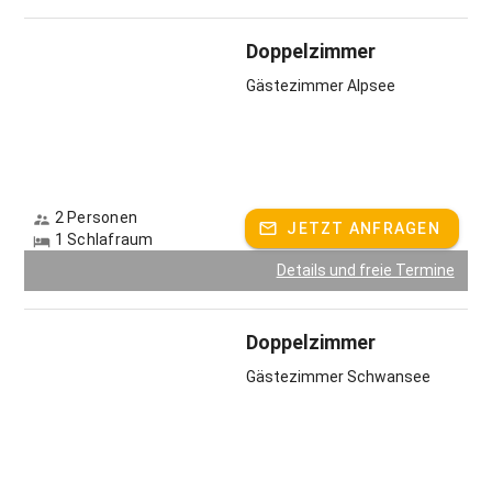
Zum Streicheln und Verwöhnen treffen Sie hier auch unsere
Hasen und Katzen an.
Doppelzimmer
Gastgeber spricht:
Deutsch, Englisch
Gästezimmer Alpsee
2 Personen
JETZT ANFRAGEN
1 Schlafraum
Details und freie Termine
Doppelzimmer
Gästezimmer Schwansee