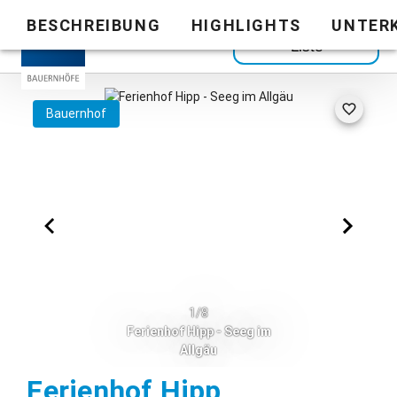
BESCHREIBUNG
HIGHLIGHTS
UNTER
Zurück zur
Liste
Bauernhof
1/8
Ferienhof Hipp - Seeg im
Allgäu
Seeg - Lobac
Ferienhof Hipp