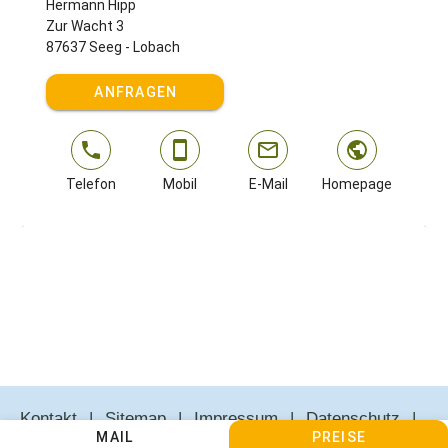
Hermann Hipp
Zur Wacht 3
87637 Seeg - Lobach
ANFRAGEN
Telefon
Mobil
E-Mail
Homepage
Kontakt
Sitemap
Impressum
Datenschutz
MAIL
PREISE
AGBs
Cookie Einstellungen anpassen