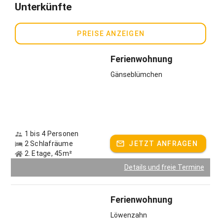
Unterkünfte
herum geben Ihnen frische Kraft und Erholung aus der Natur.
Wir freuen uns auf Sie!
PREISE ANZEIGEN
Gastgeber spricht:
Deutsch
Ferienwohnung
Gänseblümchen
1 bis 4 Personen
2 Schlafräume
JETZT ANFRAGEN
2. Etage, 45m²
Details und freie Termine
Ferienwohnung
Löwenzahn