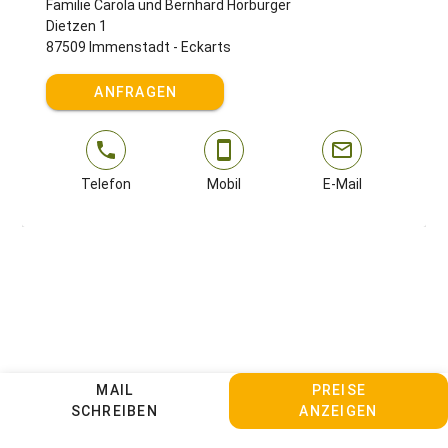
Familie Carola und Bernhard Hörburger
Dietzen 1
87509 Immenstadt - Eckarts
ANFRAGEN
Telefon
Mobil
E-Mail
MAIL
PREISE
SCHREIBEN
ANZEIGEN
Kontakt
Sitemap
Impressum
Datenschutz
AGBs
Cookie Einstellungen anpassen