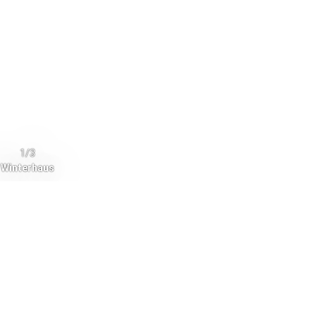
1/3
Winterhaus
ck