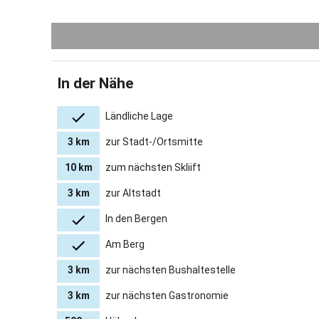
In der Nähe
Ländliche Lage
3 km
zur Stadt-/Ortsmitte
10 km
zum nächsten Skliift
3 km
zur Altstadt
In den Bergen
Am Berg
3 km
zur nächsten Bushaltestelle
3 km
zur nächsten Gastronomie