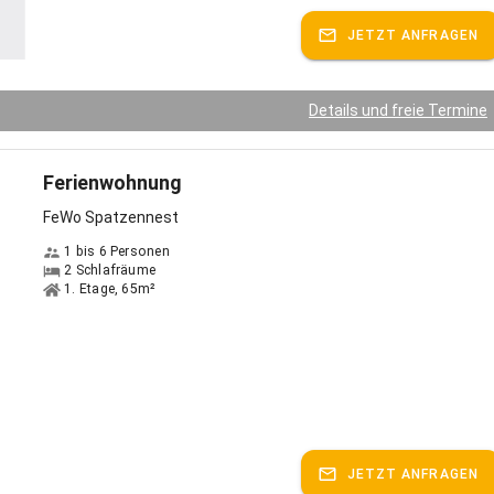
nrichtungen in der Umgebung: - Freilichtbühne - Silbereisenbergwerk -
JETZT ANFRAGEN
rauereimuseum, Automobilmuseum, Dampflokmuseum,
useum - Badeseen: Fichtelsee, Goldbergsee, Trebgaster See,
ter See - Luisenburg Felsenlabyrinth - Minigolf
Details und freie Termine
spricht:
Deutsch, Englisch, Französisch
Ferienwohnung
FeWo Spatzennest
1 bis 6 Personen
2 Schlafräume
1. Etage, 65m²
JETZT ANFRAGEN