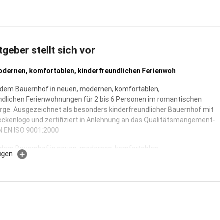
tgeber stellt sich vor
odernen, komfortablen, kinderfreundlichen Ferienwoh
 dem Bauernhof in neuen, modernen, komfortablen,
ndlichen Ferienwohnungen für 2 bis 6 Personen im romantischen
irge. Ausgezeichnet als besonders kinderfreundlicher Bauernhof mit
kenlogo und zertifiziert in Anlehnung an das Qualitätsmangement-
N EN ISO 9001:2000
 dem Bauernhof in neuen, modernen, komfortablen,
igen
ndlichen Ferienwohnungen für 2 bis 6 Personen. Ausgezeichnet als
kinderfreundlicher Bauernhof mit dem Schneckenlogo und
rt in Anlehnung an das Qualitätsmangement-System DIN EN ISO
e erholsame, entspannende Urlaubstage auf unserem Ferienhof in