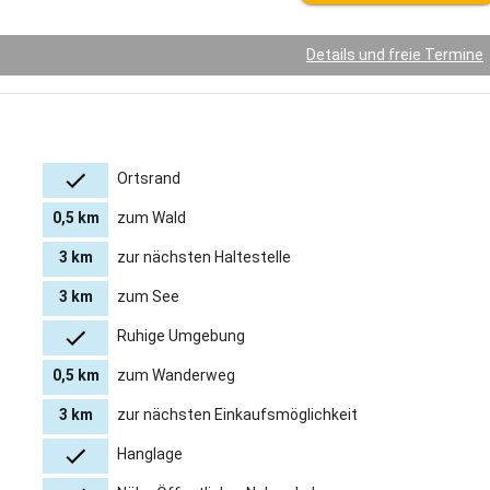
Details und freie Termine
Ortsrand
0,5 km
zum Wald
3 km
zur nächsten Haltestelle
3 km
zum See
Ruhige Umgebung
0,5 km
zum Wanderweg
3 km
zur nächsten Einkaufsmöglichkeit
Hanglage