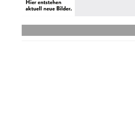
Freizeitei
Museen: B
Bauernhofm
Weißenstäd
Gastgeber 