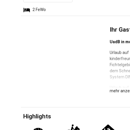
2
FeWo
Ihr Gas
UadB in m
Urlaub auf
kinderfreu
Fichtelgeb
dem Schnec
System DI
Urlaub auf
mehr anze
kinderfreu
besonders 
zertifizie
9001:2000
Highlights
Erleben Si