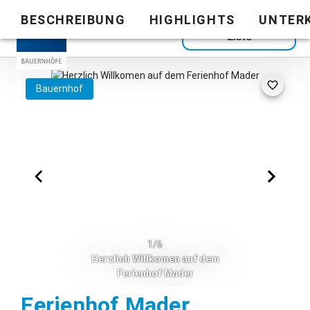
BESCHREIBUNG
HIGHLIGHTS
UNTER
Zurück zur
Liste
Bauernhof
1/6
Herzlich Willkomen auf dem
Ferienhof Mader
Maierhöfen
Ferienhof Mader