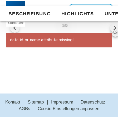
Zurück zur
BESCHREIBUNG
HIGHLIGHTS
UNT
Liste
1/0
data-id-or-name attribute missing!
Kontakt
Sitemap
Impressum
Datenschutz
AGBs
Cookie Einstellungen anpassen