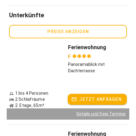
Unser Hof liegt im Dreiländereck, so sind Ausflügsziele nach
Österreich oder in die Schweiz, aber auch die Blumeninsel
Unterkünfte
Mainau oder die Königsschlösser leicht zu erreichen.
Gastgeber spricht:
Deutsch
PREISE ANZEIGEN
Ferienwohnung
F
Panoramablick mit
Dachterrasse
1 bis 4 Personen
2 Schlafräume
JETZT ANFRAGEN
2. Etage, 65m²
Details und freie Termine
Ferienwohnung