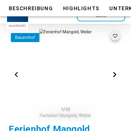
BESCHREIBUNG
HIGHLIGHTS
UNTER
Zurück zur
Liste
Bauernhof
1/10
Ferienhof Mangold, Weiler
Weiler im
Ferienhof Mangold