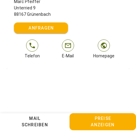
Marc Pfeiffer
Ihre Familie Pfeiffer
Unterried 9
88167 Grünenbach
Gastgeber spricht:
Deutsch
ANFRAGEN
Telefon
E-Mail
Homepage
MAIL
PREISE
SCHREIBEN
ANZEIGEN
Kontakt
Sitemap
Impressum
Datenschutz
AGBs
Cookie Einstellungen anpassen