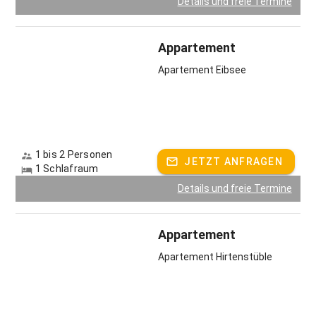
Details und freie Termine
Ihre Kinder genießen Ihre Ferien beim Reiten, Streicheln der
Hasen, Katzen und Schafe oder auf dem
Appartement
Abenteuerspielplatz. Kinderfahrzeuge, Riesentrampolin,
Apartement Eibsee
Tischtennis, Tischfußball, Lagerfeuerstelle...da gibt es viel
zu erleben.
Naturbegeisterte wandern ab Hof zu wunderbaren
Aussichtspunkten. Eine gemütliche Einkehr auf einer der
bewirtschafteten Alpen darf dabei auf keinen Fall zu kurz
1 bis 2 Personen
kommen. Eine herzhafte Brotzeit in uriger Atmosphäre ist
JETZT ANFRAGEN
1 Schlafraum
purer Genuß für die Seele.
Details und freie Termine
Nur 500m entfernt bietet Ihnen im Winter das preiswerte
Familienskigebiet "Thaler-Höhe-Skilifte" ein reichhaltiges
Appartement
Angebot. Mit vier Liften, einer Skischule mit Skiverleih und
der Panoramaloipe zum Seeblick gibt es für jeden das
Apartement Hirtenstüble
passende Angebot. Einen Rodelhang mit Schlitten und
Rutschtellern finden Sie direkt bei uns am Hof.
Wunderschöne Tourenski- oder Schneeschuhwanderungen
direkt ab Hof möglich.