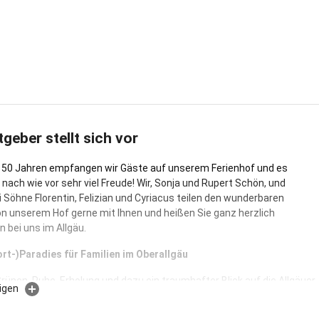
tgeber stellt sich vor
 50 Jahren empfangen wir Gäste auf unserem Ferienhof und es
nach wie vor sehr viel Freude! Wir, Sonja und Rupert Schön, und
i Söhne Florentin, Felizian und Cyriacus teilen den wunderbaren
on unserem Hof gerne mit Ihnen und heißen Sie ganz herzlich
 bei uns im Allgäu.
rt-)Paradies für Familien im Oberallgäu
Grünen, Ruhe, Erholung und dazu ein traumhafter Blick auf die Allgäuer
igen
. das ist es was Ferientage ausmachen.