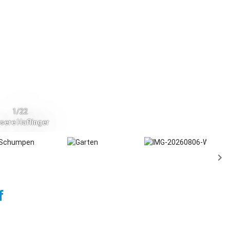
1/22
sere Haflinger
Buchenberg - Eschach
f