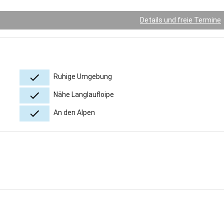
Details und freie Termine
Ruhige Umgebung
Nähe Langlaufloipe
An den Alpen