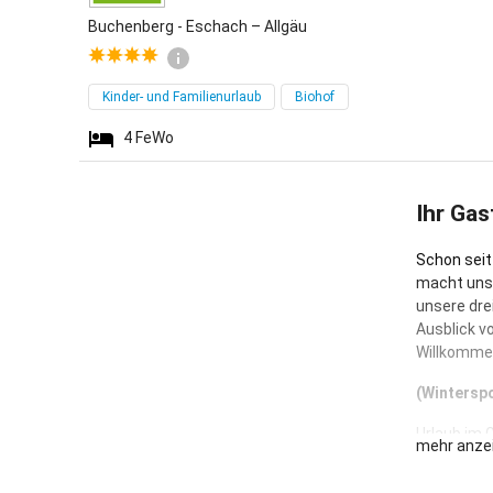
Buchenberg - Eschach – Allgäu
Kinder- und Familienurlaub
Biohof
4
FeWo
Ihr Gas
Schon seit
macht uns 
unsere dre
Ausblick v
Willkommen
(Winterspo
Urlaub im 
mehr anze
Bergwelt..