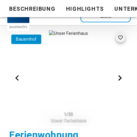
BESCHREIBUNG
HIGHLIGHTS
UNTER
Zurück zur
Liste
Bauernhof
1/30
Unser Ferienhaus
Ferienwohnung