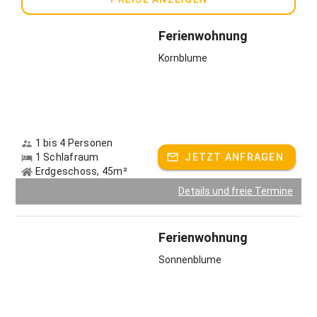
Baier: das ist bis heute so geblieben. Was uns ganz
besonders macht, ist unsere unglaublich schöne, ruhige
Alleinlage. Von den beiden Ferienwohnungen schweift der
Ferienwohnung
Blick über die bewaldeten Hügel, Äcker und Felder und wenn
Kornblume
der bayerische Fön Oberhand gewinnt, reiht sich hinter dem
Kuhstall mit Blick in den Süden die Alpenkette vom
Chiemgau bis nach Bad Tölz vor uns auf. Die beiden
Ferienwohnungen sind liebevoll mit Vollholzmöbel
ausgestattet, haben drei und vier Sterne. Die „Kornblume“
im Erdgeschoß verfügt über eine behagliche
1 bis 4 Personen
Fußbodenheizung sowie einen Kaminofen, die
1 Schlafraum
JETZT ANFRAGEN
„Sonnenblume“ im Obergeschoß hat zum Teil Holzböden.
Erdgeschoss, 45m²
Alle Baumaterialien des ehemaligen Back- und
Details und freie Termine
Getreidehauses sind ökologisch und gesund.
Hoferlebnisse
Ferienwohnung
Kinder fühlen sich bei uns ganz besonders gut aufgehoben.
Sonnenblume
Schließlich sind wir noch ein echter Bauernhof mit
Milchwirtschaft. Bei uns dürfen die Kleinen ab vier Jahren in
den Stall und aktiv mithelfen. Eine „Stallkleiderbox“ steht in
den Ferienwohnungen zum Verwahren bereit. Spielerisch