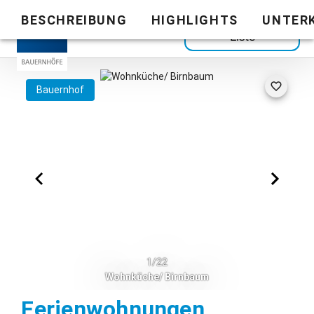
BESCHREIBUNG
HIGHLIGHTS
UNTER
Zurück zur
Liste
Bauernhof
1/22
Wohnküche/ Birnbaum
Ferienwohnungen