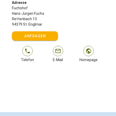
Für Familien: Rodelbahn und „Waldwipfelweg“ in Sankt
Adresse
Englmar
Fuchshof
Für Wanderer: Hirschenstein
Hans-Jürgen Fuchs
Für Kulturinteressierte: Konzerte im Kurpark Sankt
Rettenbach 13
Englmar
94379 St. Englmar
Gastgeber spricht:
Deutsch
ANFRAGEN
Telefon
E-Mail
Homepage