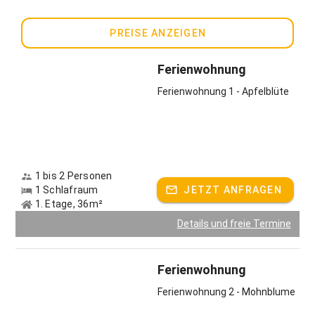
4 FEWO (F***), 1 - 4 Personen
Preis pro Tag ab € 48,-€
PREISE ANZEIGEN
Gastgeber spricht:
Deutsch, Englisch
Ferienwohnung
Ferienwohnung 1 - Apfelblüte
1 bis 2 Personen
1 Schlafraum
JETZT ANFRAGEN
1. Etage, 36m²
Details und freie Termine
Ferienwohnung
Ferienwohnung 2 - Mohnblume