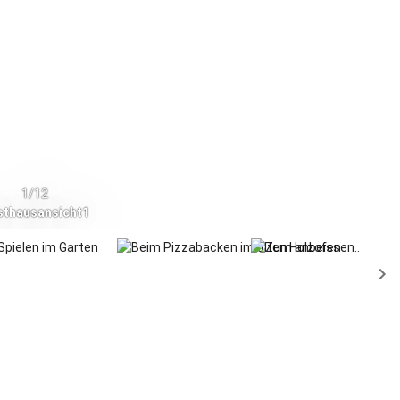
1/12
sthausansicht1
waningen