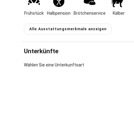
Trampolin,
(Tretschle
Zwergziege
Frühstück
Halbpension
Brötchenservice
Kälber
In unserer
Alle Ausstattungsmerkmale anzeigen
Spezialitä
Unterkünfte
Saisonal v
unter unse
bei einem 
Wählen Sie eine Unterkunftsart
Informatio
Romantisch
Gästezimme
Tips für A
Gastgeber 