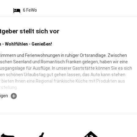
6
FeWo
tgeber stellt sich vor
- Wohlfühlen - Genießen!
immern und Ferienwohnungen in ruhiger Ortsrandlage. Zwischen
schen Seenland und Romantisch Franken gelegen, haben wir eine
usgangslage für Ausflüge. In unserer Gaststätte können Sie es sich
en schönen Urlaubstag gut gehen lassen, das Auto kann stehen
ir bieten Ihnen eine Regional fränkische Küche mit Produkten aus
rstellung.
igen
 in einer unserer 7 Gästezimmer mit Dusche/WC und teilweise
r in einer unserer 5 großzügig gestalteten Ferienwohnungen mit
r Terrasse.
 Aufenthaltsraum lädt zur Gemeinsamkeit ein.
tern oder Paare sich entspannen, lässt unser großer Garten mit