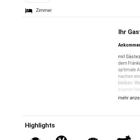
Zimmer
Ihr Gas
Ankommen 
mit Gästez
dem Fränki
optimale A
nachen ein
bleiben. W
eigener He
mehr anze
Sie wohnen
Balkon ode
Balkon ode
Ein großer
Highlights
Während El