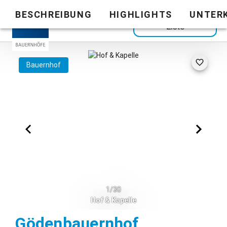
BESCHREIBUNG
HIGHLIGHTS
UNTER
Zurück zur
Liste
Bauernhof
1/30
Hof & Kapelle
Bayrischzel
Gödenbauernhof