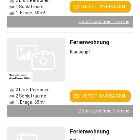
2 bis 3 Personen
Die Wohnungen in unserem Haupthaus sind
1 Schlafraum
JETZT ANFRAGEN
allergikergerecht; im entfernten Nebengebäude sind
1. Etage, 60m²
Haustiere erlaubt.
Details und freie Termine
Gastgeber spricht:
Deutsch, Englisch, Französisch
Ferienwohnung
Klausgupf
2 bis 5 Personen
2 Schlafräume
JETZT ANFRAGEN
1. Etage, 65m²
Details und freie Termine
Ferienwohnung