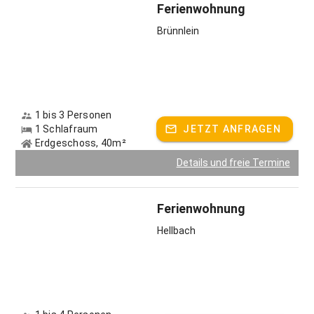
Ferienwohnung
Ob sportlich aktiv oder kulturell interessiert – Ihren Urlaub
Brünnlein
können Sie im Hellbachhof ganz individuell nach Ihren
Wünschen gestalten. Der Hellbachhof ist ein idealer
Ausgangspunkt für vielfältige Aktivitäten.
Gastgeber spricht:
Deutsch, Englisch
1 bis 3 Personen
1 Schlafraum
JETZT ANFRAGEN
Erdgeschoss, 40m²
Details und freie Termine
Ferienwohnung
Hellbach