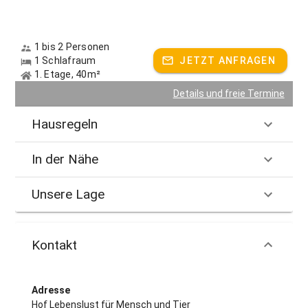
Landhof zu verbringen und die Ruhe und Schönheit der Natur
zu genießen.
Herzlich Willkommen auf meinem Hof!
1 bis 2 Personen
Gastgeber spricht:
Deutsch
1 Schlafraum
JETZT ANFRAGEN
1. Etage, 40m²
Details und freie Termine
Hausregeln
In der Nähe
Unsere Lage
Kontakt
Adresse
Hof Lebenslust für Mensch und Tier