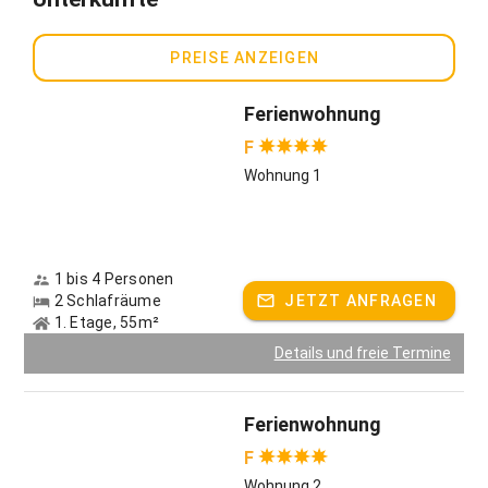
Tischtennis.
Ideale Möglichkeiten in der Umgebung laden zum Radfahren,
PREISE ANZEIGEN
Wandern, Skifahren, Baden, Angeln, Tennis und Reiten ein.
Golfplatz und Drivingranch sind nur 1 km entfernt.
Ferienwohnung
Gastgeber spricht:
Deutsch, Englisch
F
Wohnung 1
1 bis 4 Personen
2 Schlafräume
JETZT ANFRAGEN
1. Etage, 55m²
Details und freie Termine
Ferienwohnung
F
Wohnung 2