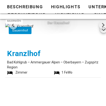
BESCHREIBUNG
HIGHLIGHTS
UNTER
Zurück zur
BESCHREIBUNG
HIGHLIGHTS
UNT
Liste
1/24
Der Kranzlhof
Bauernhof
Bad Kohlgrub
Kranzlhof
Bad Kohlgrub – Ammergauer Alpen – Oberbayern – Zugspitz
Region
Zimmer
1
FeWo