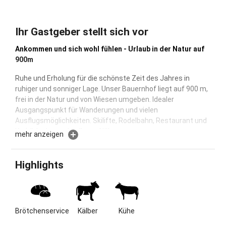
Ihr Gastgeber stellt sich vor
Ankommen und sich wohl fühlen - Urlaub in der Natur auf
900m
Ruhe und Erholung für die schönste Zeit des Jahres in
ruhiger und sonniger Lage. Unser Bauernhof liegt auf 900 m,
frei in der Natur und von Wiesen umgeben. Idealer
Ausgangspunkt für Wanderungen und vielen
Ausflugsmöglichkeiten. Skilifte, Rodelbahn, Restaurant und
Kurbäder in unmittelbarer Nähe.
mehr anzeigen
Ruhe und Erholung für die schönste Zeit des Jahres in
sonniger und ruhiger Lage. Unser Bauernhof liegt auf über
Highlights
900 m, frei in der Natur und von Wiesen umgeben, mit Blick
auf die Ammergauer Berge und unserem Hausberg, dem
"Hörnle". Rad- und Wanderwege ab Hof. Viele
Ausflugsmöglichkeiten, z.B. Zugspitze, Oberammergau,
Brötchenservice
Kälber
Kühe
Kloster Ettal und Königsschlösser. Skilifte, Loipen und
Kurbäder in unmittelbarer Nähe.