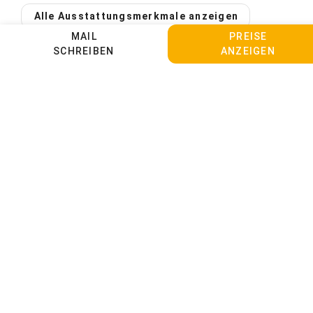
Alle Ausstattungsmerkmale anzeigen
Gastgeber spricht:
Deutsch
MAIL
PREISE
SCHREIBEN
ANZEIGEN
Unterkünfte
Wählen Sie eine
Alle Unterkünfte
Unterkunftsart
PREISE ANZEIGEN
Appartement
Appartement Hörnle
1 bis 2 Personen
JETZT ANFRAGEN