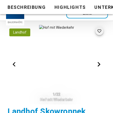
BESCHREIBUNG
HIGHLIGHTS
UNTER
Zurück zur
Liste
Landhof
1/22
Hof mit Wiederkehr
Dietma
Landhof Skowronnek