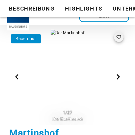
BESCHREIBUNG
HIGHLIGHTS
UNTER
Zurück zur
Liste
Bauernhof
1/27
Der Martinshof
Steingaden
Martinshof