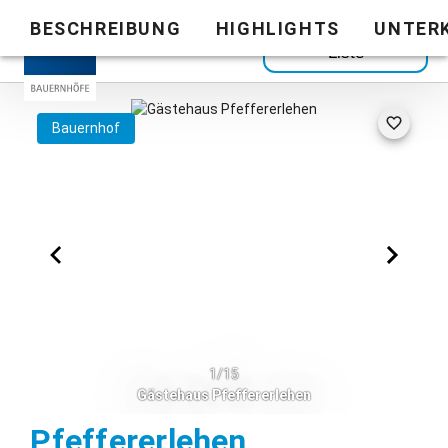
BESCHREIBUNG
HIGHLIGHTS
UNTER
Zurück zur
Liste
Bauernhof
1/15
Gästehaus Pfeffererlehen
Marktschelle
Pfeffererlehen