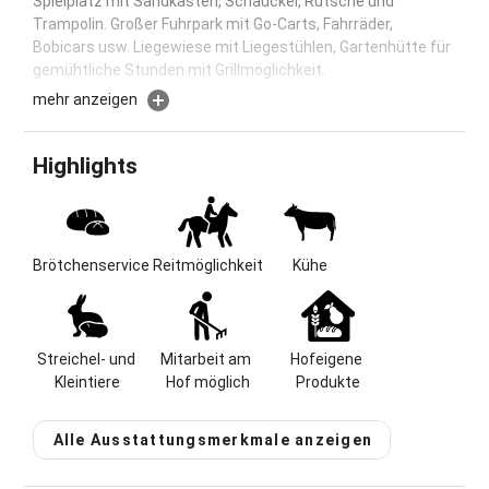
Spielplatz mit Sandkasten, Schauckel, Rutsche und
Trampolin. Großer Fuhrpark mit Go-Carts, Fahrräder,
Bobicars usw. Liegewiese mit Liegestühlen, Gartenhütte für
gemühtliche Stunden mit Grillmöglichkeit.
mehr anzeigen
Herzlich Willkommen auf unserem Bauernhof!
Sehr familienfreundlicher Bauernhof mit vielen Tieren zum
Highlights
streicheln und füttern.
Es erwartet Sie ein groß angelegter Spielplatz mit
Sandkasten, Schauckel, Rutsche und Trampolin.
Brötchenservice
Reitmöglichkeit
Kühe
Großer Fuhrpark mit Go-Carts, Fahrräder, Bobicars usw.
Liegewiese mit Liegestühlen, Gartenhütte für gemühtliche
Stunden mit Grillmöglichkeit.
Streichel- und 
Mitarbeit am 
Hofeigene 
Kleintiere
Hof möglich
Produkte
Da unser Hof sehr zentral zwischen Salzburg und
Berchtesgaden liegt, gibt es viele Ausflugsmöglichkeiten ab
Hof.
Alle Ausstattungsmerkmale anzeigen
Auf einer sonnigen Anhöhe über dem heilklimatischen Kurort