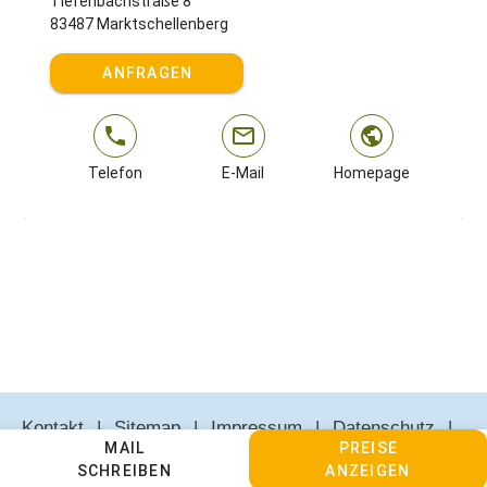
Tiefenbachstraße 8
83487 Marktschellenberg
ANFRAGEN
Telefon
E-Mail
Homepage
Kontakt
Sitemap
Impressum
Datenschutz
MAIL
PREISE
AGBs
Cookie Einstellungen anpassen
SCHREIBEN
ANZEIGEN