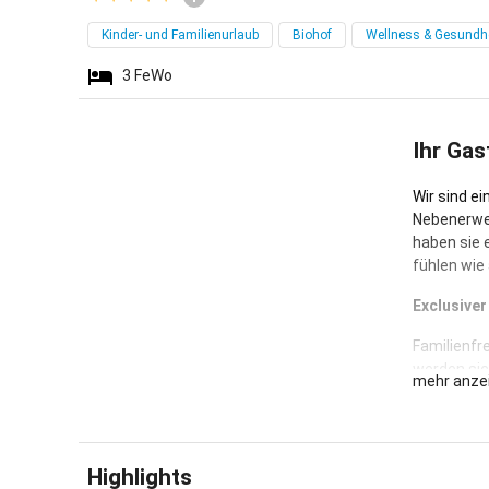
Kinder- und Familienurlaub
Biohof
Wellness & Gesundh
3
FeWo
Ihr Gas
Wir sind e
Nebenerwerb
haben sie 
fühlen wie 
Exclusiver
Familienfr
werden sic
mehr anze
Unser Baue
wird umrah
Diese herr
Highlights
Urlaub. Im