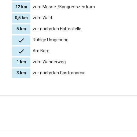
12 km
zum Messe-/Kongresszentrum
0,5 km
zum Wald
5 km
zur nächsten Haltestelle
Ruhige Umgebung
Am Berg
1 km
zum Wanderweg
3 km
zur nächsten Gastronomie