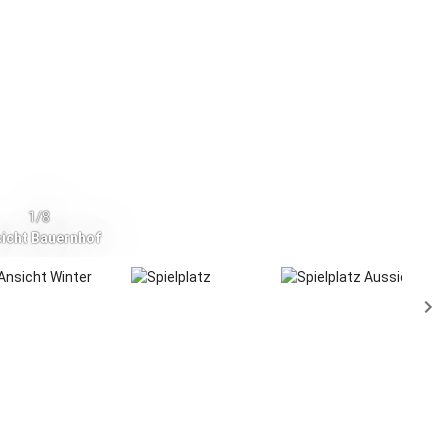
1/8
icht Bauernhof