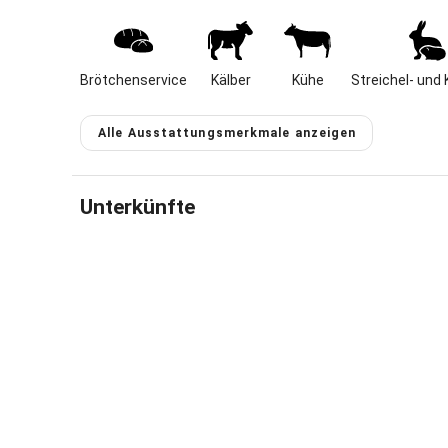
und im Win
Unsere 3 
durch urig
Wellnessbe
Brötchenservice
Kälber
Kühe
Streichel- und 
Ruheliegen
inbegriffen
Alle Ausstattungsmerkmale anzeigen
Gastgeber 
Unterkünfte