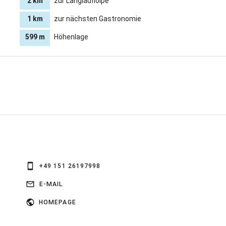
2 km
zur Langlaufloipe
1 km
zur nächsten Gastronomie
599 m
Höhenlage
+49 151 26197998
E-MAIL
HOMEPAGE