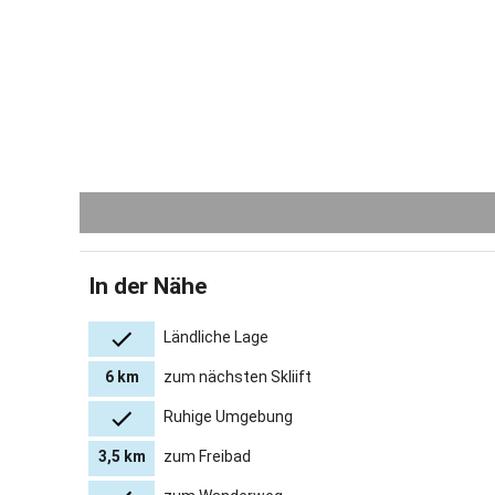
Die Lage u
Sie können
oder die U
Im Winter 
der näher
Wir freuen
und Ihnen 
Buchen Sie
Gastgeber 
In der Nähe
Ländliche Lage
6 km
zum nächsten Skliift
Ruhige Umgebung
3,5 km
zum Freibad