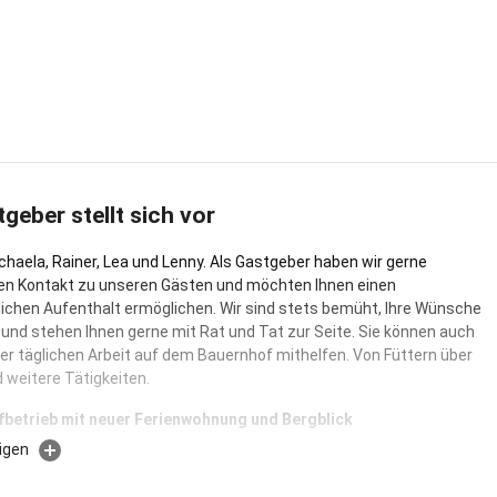
tgeber stellt sich vor
ichaela, Rainer, Lea und Lenny. Als Gastgeber haben wir gerne
en Kontakt zu unseren Gästen und möchten Ihnen einen
ichen Aufenthalt ermöglichen. Wir sind stets bemüht, Ihre Wünsche
n und stehen Ihnen gerne mit Rat und Tat zur Seite. Sie können auch
der täglichen Arbeit auf dem Bauernhof mithelfen. Von Füttern über
 weitere Tätigkeiten.
fbetrieb mit neuer Ferienwohnung und Bergblick
igen
rühjahr 2024 betreiben wir stolz einen Milchschafbetrieb mit etwa 80
er Ihnen die Möglichkeit bietet, das Landleben hautnah zu erleben.