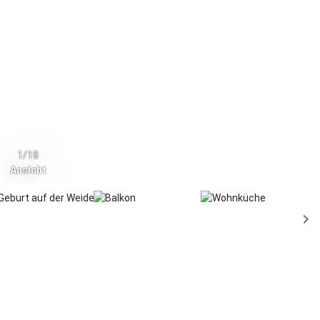
1/18
Ansicht
te