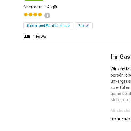
Oberreute – Allgäu
Kinder- und Familienurlaub
Biohof
1
FeWo
Ihr Gas
Wir sind M
persönlich
unvergessl
zu erfülle
gerne bei 
Melken und
Milchscha
mehr anze
Seit dem F
Schafen, d