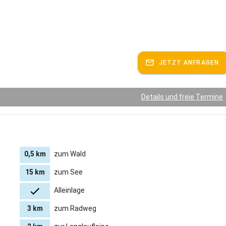
nserer Ferienwohnung ist ideal für Naturliebhaber und Aktivurlauber.
 direkt vor der Haustür Wanderungen und Radtouren unternehmen
mgebung bei einem gemütlichen Spaziergang erkunden.
bieten sich zahlreiche Möglichkeiten zum Skifahren und Langlaufen in
en Umgebung.
JETZT ANFRAGEN
 uns darauf, Sie in unserer Ferienwohnung willkommen zu heißen
einen unvergesslichen Aufenthalt inmitten der Natur zu bieten.
Details und freie Termine
 jetzt und lassen Sie sich von der Schönheit Oberreutes verzaubern.
spricht:
Deutsch, Englisch
0,5 km
zum Wald
15 km
zum See
Alleinlage
3 km
zum Radweg