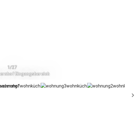
1/27
ernhof Eingangsbereich
- Stachesried