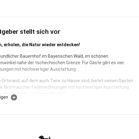
tgeber stellt sich vor
, erholen, die Natur wieder entdecken!
eundlicher Bauernhof im Bayerischen Wald, im schönen
winkel nahe der tschechischen Grenze. Für Gäste gibt es vier
nungen mit hochwertiger Ausstattung.
 Ortsrand, auf dem auch Tiere zu Hause sind, bietet seinen Gästen
e Nichtraucher-Ferienwohnungen mit hochwertiger Ausstattung.
en gibt es ein besonderes Angebot:
igen
Kleinkind-Ausstattung, Buggy und Rückentrage zum Ausleihen, einen
, abdeckbarer Sandkasten, Trampolin, Kinder-Fuhrpark, Fußballtor,
, Spiele und Bücher...
nderes Hofangebot ist unser "Spielboden", ein beheizbarer Spielraum
.
enservice wird von Gästen sehr geschätzt.