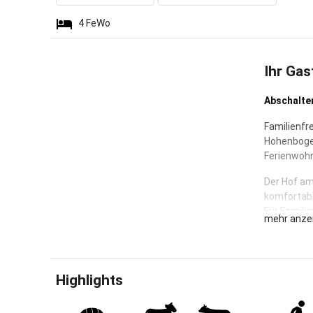
4
FeWo
Ihr Gas
Abschalten
Familienfr
Hohenbogen
Ferienwoh
Der Hof am
komfortabl
Für Famili
mehr anze
Baby- und 
Spielplatz
Tischtennis
Unser beso
Highlights
mit 150 qm
Der Brötch