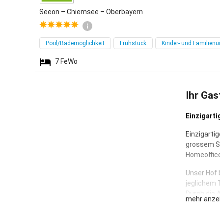
Seeon – Chiemsee – Oberbayern
Pool/Bademöglichkeit
Frühstück
Kinder- und Familienu
7
FeWo
Ihr Gas
Einzigart
Einzigart
grossem Sc
Homeoffice
Unser Hof 
jeglichem 
Durch die A
mehr anze
Eure Kinde
Seilbahn, 