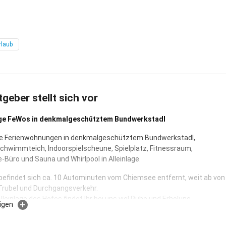
rlaub
tgeber stellt sich vor
ige FeWos in denkmalgeschütztem Bundwerkstadl
ige Ferienwohnungen in denkmalgeschütztem Bundwerkstadl,
hwimmteich, Indoorspielscheune, Spielplatz, Fitnessraum,
-Büro und Sauna und Whirlpool in Alleinlage.
befindet sich ca. 10 Autominuten vom Chiemsee entfernt, weit ab von
Trubel und Durchgangsverkehr.
lleinlage des Hofes findet Ihr bei uns viel Ruhe und Erholung.
igen
r können sich auf unserem großen Spielplatz mit Schaukel, Rutsche,
Kletterschlange und natürlich einem Sandkasten richtig austoben.