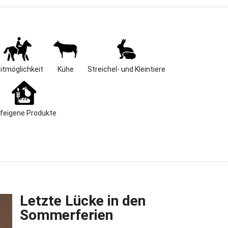
spielbereich mit Rutschen, Klettermöglichkeiten u.v.m., Massageraum,
m, Homeoffice-Büro, Fußballplatz und eine Tischtennisplatte sind
vorhanden.
zügiger Badeteich mit Sprungbrett, Kleinkinderbecken und einem
lädt zum schwimmen, plantschen und anschließendem Sonnenbad
n.
ietet unser Lagerfeuerplatz direkt neben dem Teich einen Ort zum
itmöglichkeit
Kühe
Streichel- und Kleintiere
en Zusammensitzen und gemeinsamen Grillen.
aller Ferienhof sind Ponys, Ziegen, Schafe, Hasen, Katzen, Hühner
u Hause, die gestreichelt und gefüttert werden wollen.
feigene Produkte
ohnen Alpakas auf dem Hof, die sich auf einen entspannten
g freuen.
er Wohnungen ist mit einer Sauna und Infrarot ABC Strahler
et in der Ihr jederzeit entspannen könnt.
ußerdem gerne im Whirlpool die Seele baumeln lassen wollt, bucht
unserer drei Wohnungen mit Whirlpool und genießt dabei ein Glas Sekt.
Letzte Lücke in den
seurin Edith verwöhnt Euch darüber hinaus gerne mit einer
Sommerferien