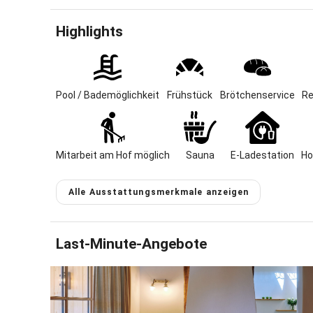
Ein Indoor
Fitnessrau
Highlights
ebenfalls 
Unser groß
Holzdeck 
herzlich ei
Am Abend b
Pool / Bademöglichkeit
Frühstück
Brötchenservice
Re
gemütlich
Auf dem St
und Kühe z
Mitarbeit am Hof möglich
Sauna
E-Ladestation
Ho
Außerdem w
Spaziergan
Alle Ausstattungsmerkmale anzeigen
Jede unser
ausgestatt
Last-Minute-Angebote
Wenn Ihr a
doch eine 
Unsere Mas
Massage.