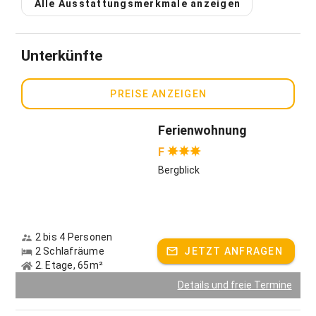
Alle Ausstattungsmerkmale anzeigen
In unserer Umgebung gibt es für jedes Wetter viele tolle
Ausflugsmöglichkeiten.
Gastgeber spricht:
Deutsch
Unterkünfte
PREISE ANZEIGEN
Ferienwohnung
F
Bergblick
2 bis 4 Personen
2 Schlafräume
JETZT ANFRAGEN
2. Etage, 65m²
Details und freie Termine