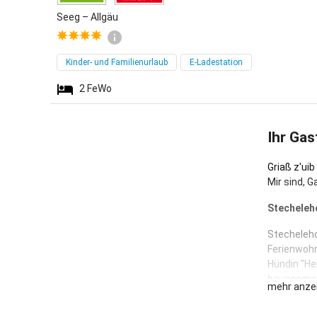
Seeg – Allgäu
Kinder- und Familienurlaub
E-Ladestation
2
FeWo
Ihr Gas
Griaß z'uib
Mir sind, G
Stecheleho
Stecheleho
Ferienwohn
Hündin "He
hausgemach
mehr anze
viiieeel me