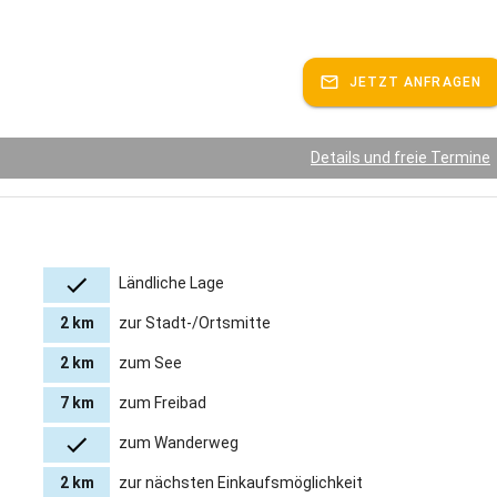
JETZT ANFRAGEN
Details und freie Termine
Ländliche Lage
2 km
zur Stadt-/Ortsmitte
2 km
zum See
7 km
zum Freibad
zum Wanderweg
2 km
zur nächsten Einkaufsmöglichkeit