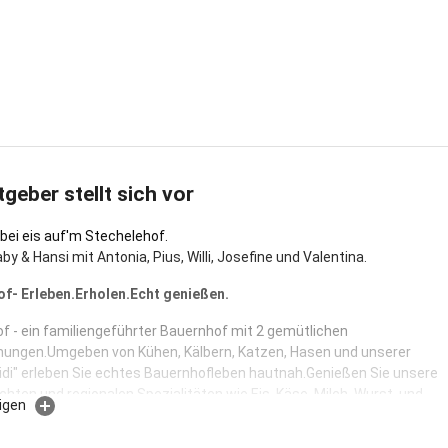
tgeber stellt sich vor
 bei eis auf'm Stechelehof.
aby & Hansi mit Antonia, Pius, Willi, Josefine und Valentina.
f- Erleben.Erholen.Echt genießen.
f - ein familiengeführter Bauernhof mit 2 gemütlichen
ungen.Umgeben von Kühen, Kälbern, Katzen, Hasen und unserer
idi" erleben Sie echtes Bauernhofleben hautnah.Genießen Sie unsere
ten und regionalen Spezialitäten wie Eis, Käse, Milch, Wurst, und
igen
hr - direkt vom Hof.