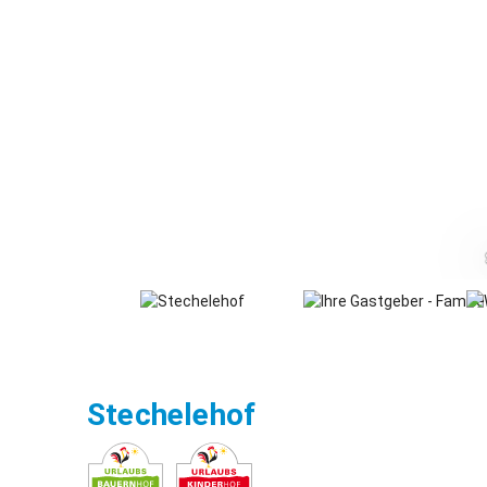
Seeg
Stechelehof