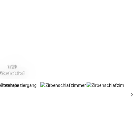
1/29
Stechelehof