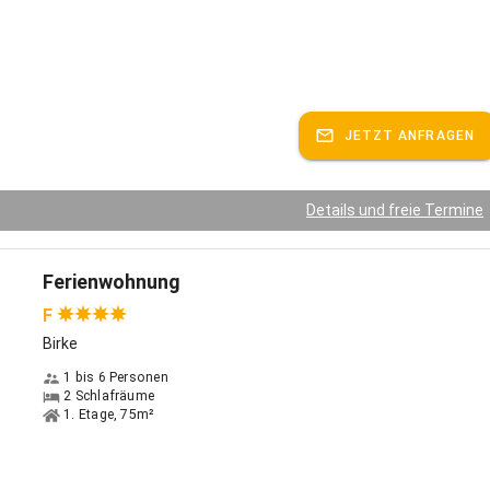
JETZT ANFRAGEN
Details und freie Termine
Ferienwohnung
F
Birke
1 bis 6 Personen
2 Schlafräume
1. Etage, 75m²