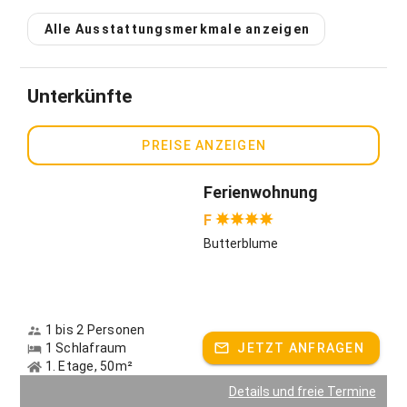
Alle Ausstattungsmerkmale anzeigen
Helle, freundlich eingerichtete Ferienwohnungen, große
Küchenzeile mit kompl. Ausstattung, wahlweise mit Bad
oder Dusche/WC, großer gemütlicher Aufenthaltsraum mit
Unterkünfte
WLAN, TV, Bettwäsche, gemeinsame Waschmaschine und
Trockner, Balkon/Terrasse, Spielplatz, Riesentrampolin,
Grillmöglichkeit, Lagerfeuerstelle, Tischtennis etc.
PREISE ANZEIGEN
Gastgeber spricht:
Deutsch, Englisch
Ferienwohnung
F
Butterblume
1 bis 2 Personen
1 Schlafraum
JETZT ANFRAGEN
1. Etage, 50m²
Details und freie Termine