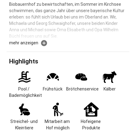
Biobauernhof zu bewirtschaften, im Sommer im Kirchsee
schwimmen, das ganze Jahr über unsere bayerische Kultur
erleben: so fühlt sich Urlaub bei uns im Oberland an. Wir,
Michaela und Georg Schwaighofer, unsere beiden Kinder
Anna und Michael sowie Oma Elisabeth und Opa Wilhelm
Büchl freuen uns auf Sie.
mehr anzeigen
Biohof mit gelebter Tradition zwischen Tegernsee & Bad
Tölz
Highlights
Familienfreundlicher Bio-Bauernhof mit hofeigenen
Produkten in der ruhigen Natur.Gartenhaus mit Liegewiese
und beheizten Naturholz-Pool.Unsere Zimmer sind alle in
Massivholz ( Fichte) ausgestattet.Unsere Ferienwohnung
Pool / 
Frühstück
Brötchenservice
Kälber
wurde im Winter 2026 mit einem neuem
Bademöglichkeit
Zirbenschlafzimmer ausgestattet.
Lage & Größe
Unser Hof liegt im wunderbaren Tölzer Land im
Streichel- und 
Mitarbeit am 
Hofeigene 
beschaulichen Ort Piesenkam, gut zehn Kilometer
Kleintiere
Hof möglich
Produkte
nordöstlich der Kurstadt Bad Tölz, die nicht nur für seinen