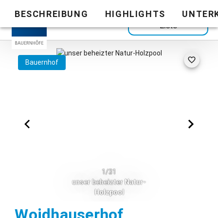
BESCHREIBUNG
HIGHLIGHTS
UNTER
Zurück zur
Liste
Bauernhof
1/31
unser beheizter Natur-
Holzpool
Piesenkam
Woidhauserhof