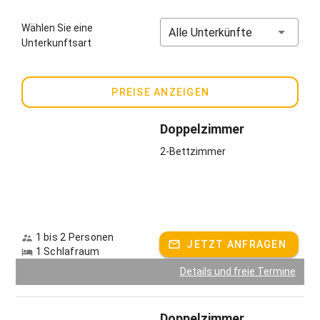
Innenstadt entfernt. Ins südliche Bad Tölz brauchen Sie
ebenfalls nur dreißig Minuten und auch der Starnberger oder
Wählen Sie eine
Alle Unterkünfte
der Tegernsee sind schnell zu erreichen. Gleichzeitig ist es
Unterkunftsart
bei uns ruhig, nachts hört man mit Glück die Käuzchen
rufen. Unser Hof liegt mitten im Ort, die Landwirtschaft
selbst befindet sich mittlerweile ein gutes Stück außerhalb
PREISE ANZEIGEN
des Dorfes. Unsere Zimmer und Apartments sind mit
hochwertigen Vollholzmöbeln vom Schreiner im
zeitgemäßen Landhausstil eingerichtet. Und weil wir ein
Doppelzimmer
besonderes Faible für diesen Baustoff haben, können Sie je
2-Bettzimmer
nach Zimmer zwischen unterschiedlichen Holzarten
wählen. Alle verfügen über einen Balkon oder eine Terrasse
und unser blühender Garten lädt ohnehin jederzeit zum
Verweilen ein.
1 bis 2 Personen
JETZT ANFRAGEN
1 Schlafraum
Hoferlebnisse
Details und freie Termine
Der Morgen beginnt bei uns entspannt: mit einem
wunderbaren Frühstück an insgesamt neun verschiedenen
Tischen, die - wie könnte es anders sein – aus neun
Doppelzimmer