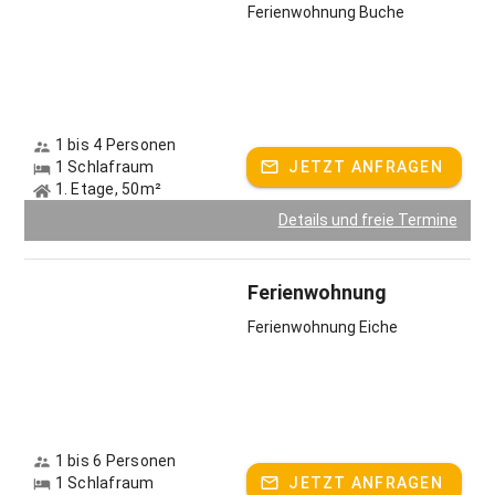
Ferienwohnung Buche
Freizeittipps: Unsere Top 3 rund um den Dammerbauer Hof
Für Familien: Bergtierpark Blindham und Kamelreiten in Grub
1 bis 4 Personen
Für Kulturinteressierte: Freilichtmuseum Glentleiten
1 Schlafraum
JETZT ANFRAGEN
1. Etage, 50m²
Für Wanderer: Direkt vom Hof zum Deininger Weiher
Details und freie Termine
Gastgeber spricht:
Deutsch
Ferienwohnung
Ferienwohnung Eiche
1 bis 6 Personen
1 Schlafraum
JETZT ANFRAGEN