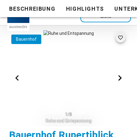
BESCHREIBUNG
HIGHLIGHTS
UNTER
Zurück zur
Liste
Bauernhof
1/8
Ruhe und Entspannung
Neuk
Bauernhof Rupertiblick