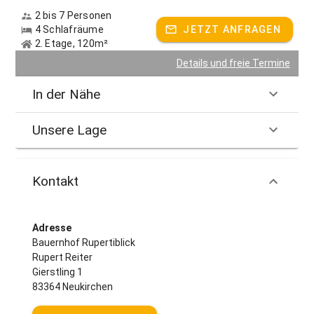
2 bis 7 Personen
4 Schlafräume
JETZT ANFRAGEN
2. Etage, 120m²
Details und freie Termine
In der Nähe
Unsere Lage
Kontakt
Adresse
Bauernhof Rupertiblick
Rupert Reiter
Gierstling 1
83364 Neukirchen