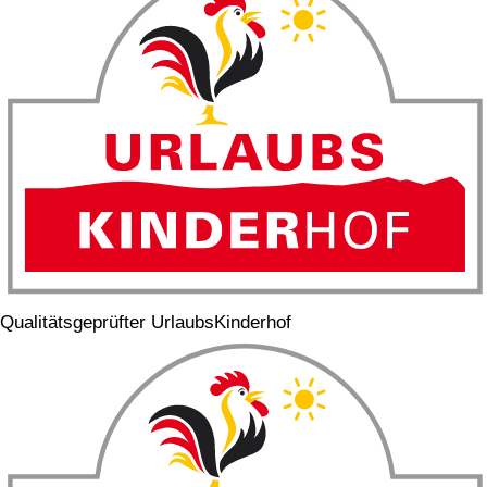
Qualitätsgeprüfter UrlaubsKinderhof