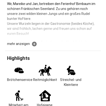
Wir, Mareike und Jan, betreiben den Ferienhof Birnbaum im
schönen Fränkischen Seenland. Zu uns gehören noch
unsere zwei wilden kleinen Jungs und ein großes Rudel
bunter Hoftiere.
Unsere Wurzeln liegen in der Gastronomie (beides Köche),
wir sind fröhlich, lachen gerne und freuen uns schon auf
euren Besuch!
Familienfreundlicher Ferienbauernhof im fränkischen
mehr anzeigen
Seenland
Keine Floskeln, hier sind die Fakten: 60.000m² Hoffläche /
Highlights
verkehrsruhige Lage am Ortsrand / Gästehaus mit 8
Ferienwohnungen / umfangreiche Kinderausstattung für
eure Kleinsten / Hofladen und Brötchenservice / 300qm
Spielscheune / großer, komplett umzäunter Freizeitbereich
Brötchenservice
Reitmöglichkeit
Streichel- und 
/ Spielplatz, Fahrzeuge, Spiele und mehr / viele Tiere /
Kleintiere
Waschraum / gefüllter Kühlschrank und Verbrauchsmaterial
inklusive
Herzlich Willkommen bei uns am Ferienhof Birnbaum im
schönen fränkischen Seenland! Auf halber Strecke
Mitarbeit am 
Hofeigene 