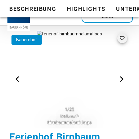
BESCHREIBUNG
HIGHLIGHTS
UNTER
Zurück zur
Liste
Bauernhof
1/22
ferienof-
birnbaumnalamitlogo
Ferienhof Birnbaum