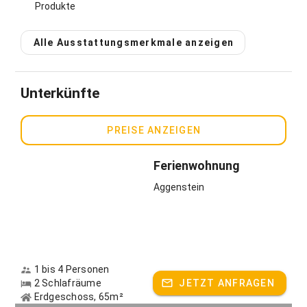
Produkte
Gerne dürfen die Kinder auch auf ihnen reiten.
Alle Ausstattungsmerkmale anzeigen
Gastgeber spricht:
Deutsch, Englisch
Unterkünfte
PREISE ANZEIGEN
Ferienwohnung
Aggenstein
1 bis 4 Personen
2 Schlafräume
JETZT ANFRAGEN
Erdgeschoss, 65m²